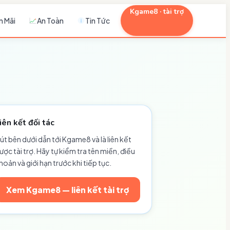
Kgame8 · tài trợ
n Mãi
An Toàn
Tin Tức
iên kết đối tác
út bên dưới dẫn tới Kgame8 và là liên kết
ược tài trợ. Hãy tự kiểm tra tên miền, điều
hoản và giới hạn trước khi tiếp tục.
Xem Kgame8 — liên kết tài trợ