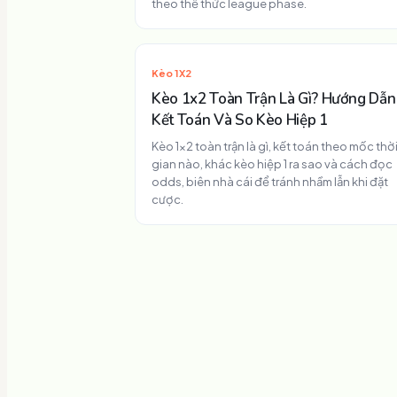
theo thể thức league phase.
Kèo 1X2
Kèo 1x2 Toàn Trận Là Gì? Hướng Dẫn
Kết Toán Và So Kèo Hiệp 1
Kèo 1x2 toàn trận là gì, kết toán theo mốc thờ
gian nào, khác kèo hiệp 1 ra sao và cách đọc
odds, biên nhà cái để tránh nhầm lẫn khi đặt
cược.