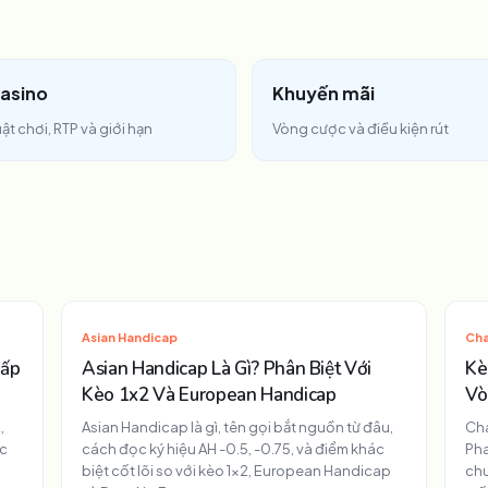
asino
Khuyến mãi
ật chơi, RTP và giới hạn
Vòng cược và điều kiện rút
Asian Handicap
Cha
hấp
Asian Handicap Là Gì? Phân Biệt Với
Kè
Kèo 1x2 Và European Handicap
Vò
,
Asian Handicap là gì, tên gọi bắt nguồn từ đâu,
Cha
ọc
cách đọc ký hiệu AH -0.5, -0.75, và điểm khác
Pha
biệt cốt lõi so với kèo 1x2, European Handicap
chu