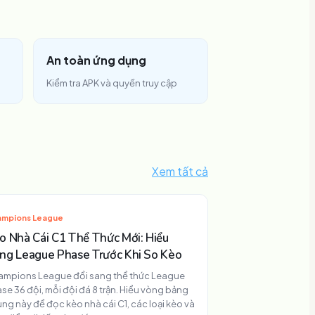
An toàn ứng dụng
Kiểm tra APK và quyền truy cập
Xem tất cả
mpions League
o Nhà Cái C1 Thể Thức Mới: Hiểu
ng League Phase Trước Khi So Kèo
mpions League đổi sang thể thức League
se 36 đội, mỗi đội đá 8 trận. Hiểu vòng bảng
ng này để đọc kèo nhà cái C1, các loại kèo và